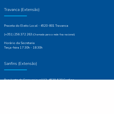
Travanca (Extensão)
Praceta do Eleito Local - 4520-801 Travanca
(+351) 256 372 263
(Chamada para a rede fixa nacional)
Horário da Secretaria
Terça-feira 17:30h - 18:30h
Sanfins (Extensão)
Rua Junta de Freguesia, n.º 13, 4520-530 Sanfins
(+351) 256 302 083
(Chamada para a rede fixa nacional)
Horário da Secretaria
Quarta-feira 17:00h - 18:30h