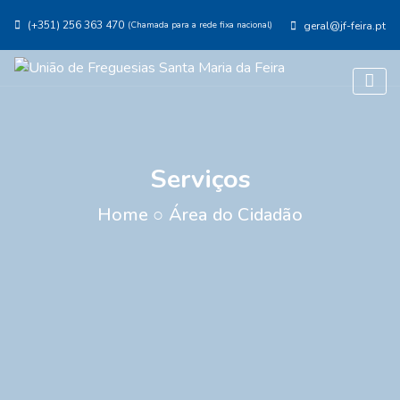
(+351) 256 363 470
(Chamada para a rede fixa nacional)
geral@jf-feira.pt
Serviços
Home
○
Área do Cidadão