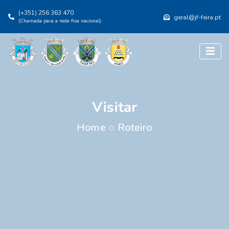
(+351) 256 363 470
geral@jf-feira.pt
(Chamada para a rede fixa nacional)
Visitar
Home
○
Roteiro