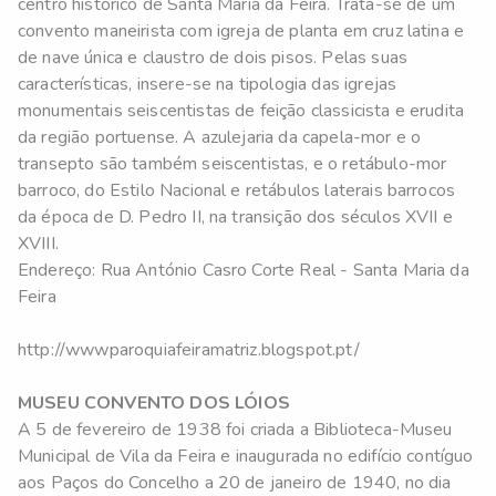
centro histórico de Santa Maria da Feira. Trata-se de um
convento maneirista com igreja de planta em cruz latina e
de nave única e claustro de dois pisos. Pelas suas
características, insere-se na tipologia das igrejas
monumentais seiscentistas de feição classicista e erudita
da região portuense. A azulejaria da capela-mor e o
transepto são também seiscentistas, e o retábulo-mor
barroco, do Estilo Nacional e retábulos laterais barrocos
da época de D. Pedro II, na transição dos séculos XVII e
XVIII.
Endereço: Rua António Casro Corte Real - Santa Maria da
Feira
http://wwwparoquiafeiramatriz.blogspot.pt/
MUSEU CONVENTO DOS LÓIOS
A 5 de fevereiro de 1938 foi criada a Biblioteca-Museu
Municipal de Vila da Feira e inaugurada no edifício contíguo
aos Paços do Concelho a 20 de janeiro de 1940, no dia