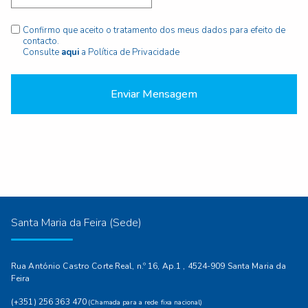
Confirmo que aceito o tratamento dos meus dados para efeito de
contacto.
Consulte
aqui
a Política de Privacidade
Enviar Mensagem
Santa Maria da Feira (Sede)
Rua António Castro Corte Real, n.º 16, Ap.1 , 4524-909 Santa Maria da
Feira
(+351) 256 363 470
(Chamada para a rede fixa nacional)