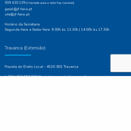
939 430 139
(Chamada para a rede fixa nacional)
geral@jf-feira.pt
site@jf-feira.pt
Horário da Secretaria
Segunda-feira a Sexta-feira: 9:00h às 12:30h | 14:00h às 17:30h
Travanca (Extensão)
Praceta do Eleito Local - 4520-801 Travanca
(+351) 256 372 263
(Chamada para a rede fixa nacional)
Horário da Secretaria
Terça-feira 17:30h - 18:30h
Sanfins (Extensão)
Rua Junta de Freguesia, n.º 13, 4520-530 Sanfins