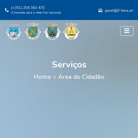
(+351) 256 363 470
geral@jf-feira.pt
(Chamada para a rede fixa nacional)
Serviços
Home
○
Área do Cidadão