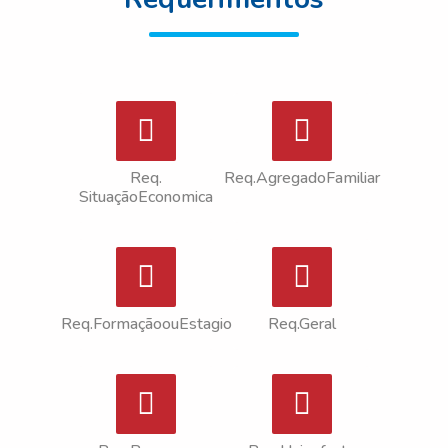
Req.
Req.AgregadoFamiliar
SituaçãoEconomica
Req.FormaçãoouEstagio
Req.Geral