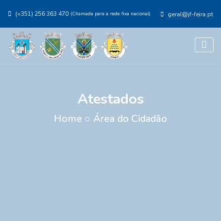
(+351) 256 363 470
(Chamada para a rede fixa nacional)
geral@jf-feira.pt
Atestados
Home
○
Área do Cidadão