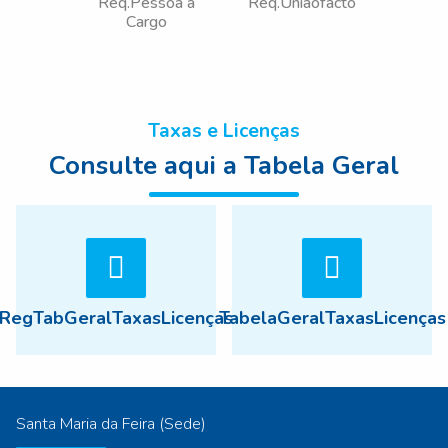
Req.Pessoa a
Req.Uniaofacto
Cargo
Taxas e Licenças
Consulte aqui a Tabela Geral
RegTabGeralTaxasLicenças
TabelaGeralTaxasLicenças
Santa Maria da Feira (Sede)