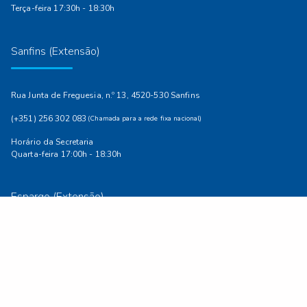
Terça-feira 17:30h - 18:30h
Sanfins (Extensão)
Rua Junta de Freguesia, n.º 13, 4520-530 Sanfins
(+351) 256 302 083
(Chamada para a rede fixa nacional)
Horário da Secretaria
Quarta-feira 17:00h - 18:30h
Espargo (Extensão)
Avenida de S. Tiago, n.º 109, 4520-108 Espargo
(+351) 256 037 550
(Chamada para a rede fixa nacional)
Horário da Secretaria
Terça-feira 17:30h - 18:30h