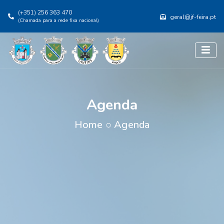
(+351) 256 363 470
geral@jf-feira.pt
(Chamada para a rede fixa nacional)
Agenda
Home
○
Agenda