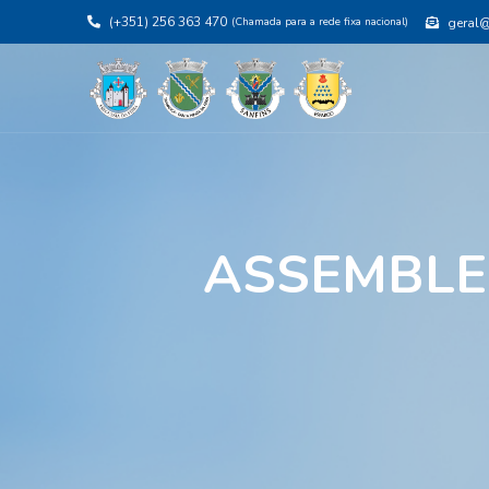
(+351) 256 363 470
(Chamada para a rede fixa nacional)
geral@j
ASSEMBLEI