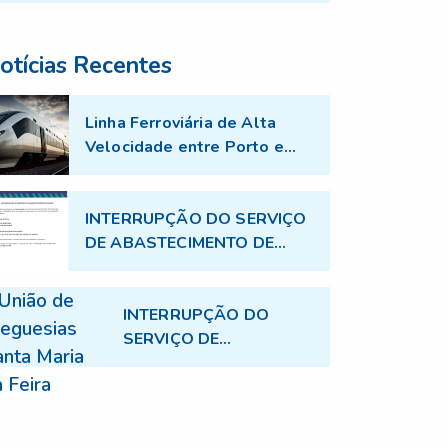
otícias Recentes
Linha Ferroviária de Alta
Velocidade entre Porto e
Aveiro - Trabalhos de
topografia no âmbito do
projecto TGV
INTERRUPÇÃO DO SERVIÇO
DE ABASTECIMENTO DE
ÁGUA
INTERRUPÇÃO DO
SERVIÇO DE
ABASTECIMENTO DE
ÁGUA - 17.07.2026