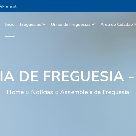
f-feira.pt
Início
Freguesias
União de Freguesias
Área do Cidadão
A DE FREGUESIA - 
Home
○
Notícias
○
Assembleia de Freguesia