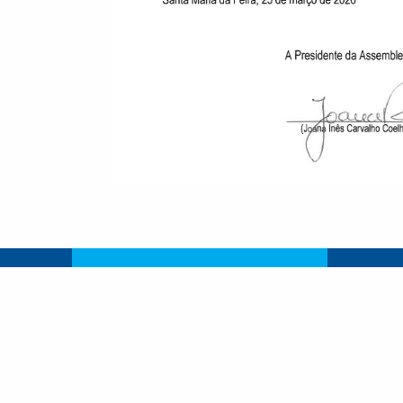
Santa Ma
Rua Antóni
União de Freguesias de
n.º 16, Ap
Santa Maria da Feira, Travanca,
Maria da F
Sanfins e Espargo