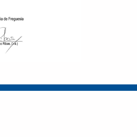
ria da Feira (Sede)
Travanca (Extensão)
Sanfins 
o Castro Corte Real,
Praceta do Eleito Local - 4520-
Rua Junta 
.1 , 4524-909 Santa
801 Travanca
4520-530 
eira