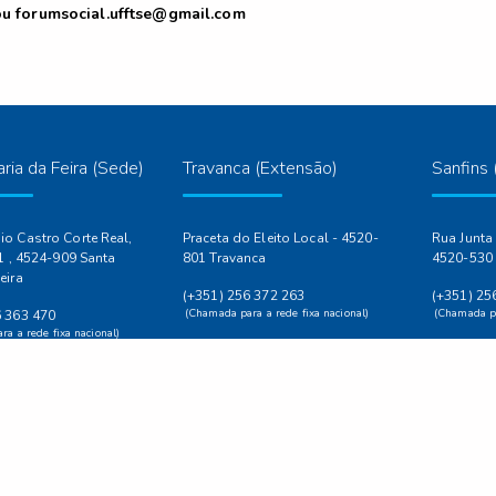
ou
forumsocial.ufftse@gmail.com
ria da Feira (Sede)
Travanca (Extensão)
Sanfins 
o Castro Corte Real,
Praceta do Eleito Local - 4520-
Rua Junta 
.1 , 4524-909 Santa
801 Travanca
4520-530 
eira
(+351) 256 372 263
(+351) 25
(Chamada para a rede fixa nacional)
(Chamada pa
6 363 470
a a rede fixa nacional)
Horário da Secretaria
Horário da
39
Terça-feira 17:30h - 18:30h
Quarta-fei
a a rede fixa nacional)
eira.pt
ra.pt
 Secretaria
ira a Sexta-feira: 9:00h
| 14:00h às 17:30h