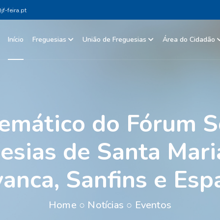
f-feira.pt
Início
Freguesias
União de Freguesias
Área do Cidadão
Temático do Fórum S
esias de Santa Maria
vanca, Sanfins e Esp
Home
○
Notícias
○
Eventos