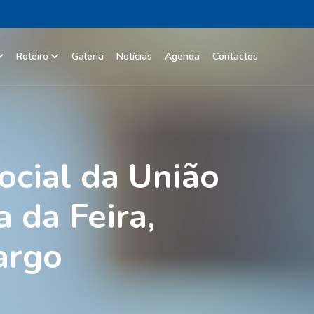
Roteiro
Galeria
Notícias
Agenda
Contactos
ocial da União
 da Feira,
argo