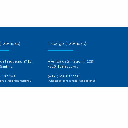
(Extensão)
Espargo (Extensão)
de Freguesia, n.º 13,
Avenida de S. Tiago, n.º 109,
Sanfins
4520-108 Espargo
6 302 083
(+351) 256 037 550
ra a rede fixa nacional)
(Chamada para a rede fixa nacional)
 Secretaria
Horário da Secretaria
ra 17:00h - 18:30h
Terça-feira 17:30h - 18:30h