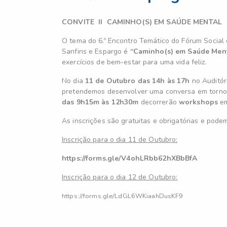
CONVITE II CAMINHO(S) EM SAÚDE MENTAL
O tema do 6.º Encontro Temático do Fórum Social 
Sanfins e Espargo é
“Caminho(s) em Saúde Men
exercícios de bem-estar para uma vida feliz.
No dia
11 de Outubro das 14h às 17h
no Auditóri
pretendemos desenvolver uma conversa em torno
das 9h15m às 12h30m
decorrerão
workshops
em
As inscrições são gratuitas e obrigatórias e podem
Inscrição para o dia 11 de Outubro:
https://forms.gle/V4ohLRbb62hXBbBfA
Inscrição para o dia 12 de Outubro:
https://forms.gle/LdGL6WKiaahDusKF9