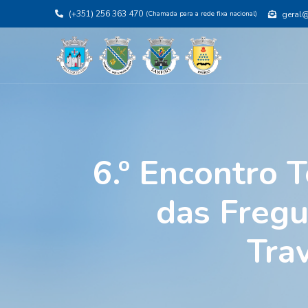
(+351) 256 363 470
(Chamada para a rede fixa nacional)
geral@j
6.º Encontro 
das Fregu
Tra