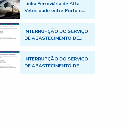
Linha Ferroviária de Alta
Velocidade entre Porto e
Aveiro - Trabalhos de
topografia no âmbito do
projecto TGV
INTERRUPÇÃO DO SERVIÇO
DE ABASTECIMENTO DE
ÁGUA
INTERRUPÇÃO DO SERVIÇO
DE ABASTECIMENTO DE
ÁGUA - 17.07.2026