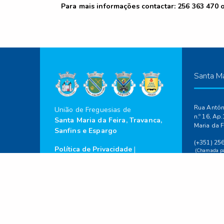
Para mais informações contactar: 256 363 470 
Santa Ma
Rua Antóni
União de Freguesias de
n.º 16, Ap
Santa Maria da Feira, Travanca,
Maria da F
Sanfins e Espargo
(+351) 25
Política de Privacidade
|
(Chamada par
939 430 1
Resolução de Litígios
|
(Chamada par
Livro de Reclamações
geral@jf-f
site@jf-fei
2023 ©
Todos os
Direitos Reservados.
Horário da
Segunda-fe
às 12:30h 