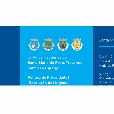
Santa Ma
Rua Antóni
União de Freguesias de
n.º 16, Ap
Santa Maria da Feira, Travanca,
Maria da F
Sanfins e Espargo
(+351) 25
Política de Privacidade
|
(Chamada par
939 430 1
Resolução de Litígios
|
(Chamada par
Livro de Reclamações
geral@jf-f
site@jf-fei
2023 ©
Todos os
Direitos Reservados.
Horário da
Segunda-fe
às 12:30h 