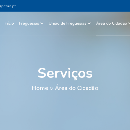
f-feira.pt
Início
Freguesias
União de Freguesias
Área do Cidadão
Serviços
Home
○
Área do Cidadão