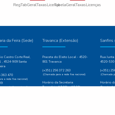
RegTabGeralTaxasLicenças
TabelaGeralTaxasLicenças
ria da Feira (Sede)
Travanca (Extensão)
Sanfins 
o Castro Corte Real,
Praceta do Eleito Local - 4520-
Rua Junta 
.1 , 4524-909 Santa
801 Travanca
4520-530 
eira
(+351) 256 372 263
(+351) 25
(Chamada para a rede fixa nacional)
(Chamada pa
6 363 470
a a rede fixa nacional)
Horário da Secretaria
Horário da
39
Terça-feira 17:30h - 18:30h
Quarta-fei
a a rede fixa nacional)
eira.pt
ra.pt
 Secretaria
ira a Sexta-feira: 9:00h
| 14:00h às 17:30h