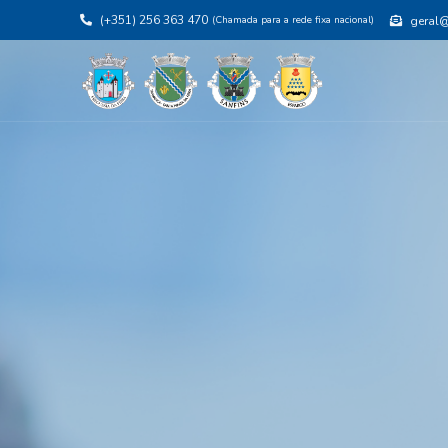
(+351) 256 363 470
(Chamada para a rede fixa nacional)
geral@j