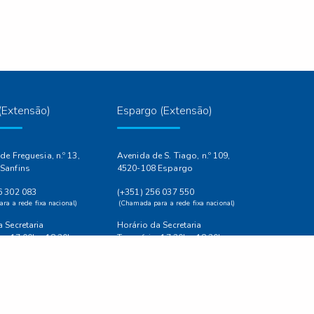
(Extensão)
Espargo (Extensão)
de Freguesia, n.º 13,
Avenida de S. Tiago, n.º 109,
Sanfins
4520-108 Espargo
6 302 083
(+351) 256 037 550
ra a rede fixa nacional)
(Chamada para a rede fixa nacional)
 Secretaria
Horário da Secretaria
ra 17:00h - 18:30h
Terça-feira 17:30h - 18:30h