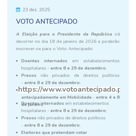
23 dez. 2025
VOTO ANTECIPADO
A Eleição para o Presidente da República
irá
decorrer no dia 18 de janeiro de 2026 e poderão
inscrever-se para o Voto Antecipado:
Doentes internados
em estabelecimentos
hospitalares -
entre 8 e 29 de dezembro
;
Presos
não privados de direitos políticos
-
entre 8 e 29 de dezembro
;
https://www.votoantecipado.pt/
Eleitores que pretendam votar
antecipadamente em Mobilidade
-
entre 4 e 8
Doentes internados
em estabelecimentos
de janeiro
.
hospitalares -
entre 8 e 29 de dezembro
;
Presos
não privados de direitos políticos
-
entre 8 e 29 de dezembro
;
Eleitores que pretendam votar