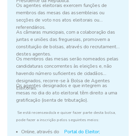
Presidente da República.
8 de janeiro.
Os agentes eleitorais exercem funções de
membros das mesas das assembleias ou
secções de voto nos atos eleitorais ou
referendários.
As câmaras municipais, com a colaboração das
juntas e uniões das freguesias, promovem a
constituição de bolsas, através do recrutamento
destes agentes.
Os membros das mesas serão nomeados pelas
candidaturas concorrentes às eleições e, não
havendo número suficientes de cidadãos
designados, recorre-se à Bolsa de Agentes
Os agentes designados e que integrem as
Eleitorais.
mesas no dia do ato eleitoral têm direito a uma
gratificação (isenta de tributação).
Se está recenseado/a e quiser fazer parte desta bolsa,
pode fazer a inscrição pelos seguintes meios:
Online, através do
Portal do Eleitor
;