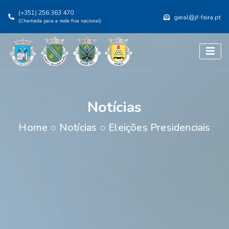
(+351) 256 363 470
geral@jf-feira.pt
(Chamada para a rede fixa nacional)
Notícias
Home
○
Notícias
○
Eleições Presidenciais