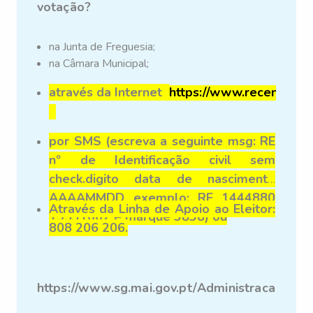
votação?
na Junta de Freguesia;
na Câmara Municipal;
através
da Internet
https://www.recenseame
por SMS (escreva a seguinte msg: RE
nº de Identificação civil sem
check.digito
data de nascimento
AAAAMMDD exemplo: RE 1444880
Através da Linha de Apoio ao Eleitor:
19531007 e marque 3838) ou
808 206 206.
https://www.sg.mai.gov.pt/AdministracaoEleit