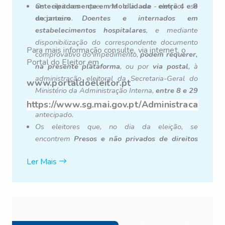
antecipadamente em Mobilidade
Os eleitores que, no dia da eleição, se
-
entre 4 e 8
de janeiro
encontrem
.
Doentes e internados em
estabelecimentos hospitalares
, e mediante
disponibilização do correspondente documento
Para mais informação consulte, via internet, o
comprovativo do impedimento,
podem requerer,
Portal do Eleitor em
na presente plataforma
, ou por
via postal
, à
administração eleitoral da Secretaria-Geral do
www.portaldoeleitor.pt
Ministério da Administração Interna,
entre 8 e 29
de dezembro
o exercício do direito de voto
https://www.sg.mai.gov.pt/AdministracaoEleit
antecipado.
Os eleitores que, no dia da eleição, se
encontrem
Presos e não privados de direitos
políticos
, e mediante disponibilização do
Ler Mais
correspondente documento comprovativo do
impedimento,
podem requerer, na presente
plataforma
, ou por
via postal
, à administração
eleitoral da Secretaria-Geral do Ministério da
Administração Interna,
entre 8 e 29 de
dezembro
o exercício do direito de voto