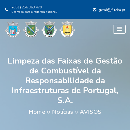
(+351) 256 363 470
geral@jf-feira.pt
(Chamada para a rede fixa nacional)
Limpeza das Faixas de Gestão
de Combustível da
Responsabilidade da
Infraestruturas de Portugal,
S.A.
Home
○
Notícias
○
AVISOS