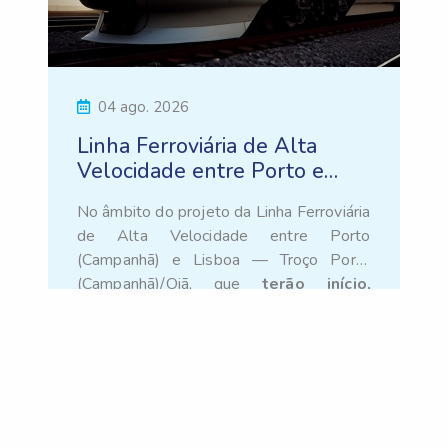
04 ago. 2026
Linha Ferroviária de Alta
Velocidade entre Porto e
Aveiro - Trabalhos de
No âmbito do projeto da Linha Ferroviária
topografia no âmbito do
de Alta Velocidade entre Porto
projecto TGV
(Campanhã) e Lisboa — Troço Porto
(Campanhã)/Oiã, que
terão início,
Informamos ainda que, durante a
durante o mês de agosto, os
execução destes trabalhos, estarão no
trabalhos de campo relativos à
terreno equipas devidamente
colocação de estacas de
credenciadas e identificadas.
implantação de obra.
Para melhor enquadramento, abaixo
encontra-se o mapa com a delimitação