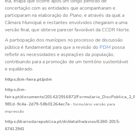
ela, etapa que ocorre após um longo período de
concertação com as entidades que acompanharam e
participaram na elaboração do Plano, e através da qual a
Câmara Municipal e restantes envolvidos chegaram a uma
versão final, que obteve parecer favorável da CCDR Norte.
A participação dos munícipes no processo de discussão
pública é fundamental para que a revisão do
PDM
possa
refletir as necessidades e aspirações da população,
contribuindo para a promoção de um território sustentável
e equilibrado.
https://cm-feira.pt/pdm
https://cm-
feira.pt/documents/20142/2916872/Formulario_DiscPublica_2
981d-9c4a-2d79-58b01264ec7e
- formulário versão para
impressão
https://diariodarepublica.pt/dr/detalhe/aviso/6260-2015-
67412941