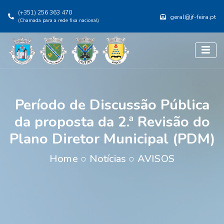
(+351) 256 363 470
geral@jf-feira.pt
(Chamada para a rede fixa nacional)
Período de Discussão Pública
da proposta da 2.ª Revisão do
Plano Diretor Municipal (PDM)
Home
○
Notícias
○
AVISOS